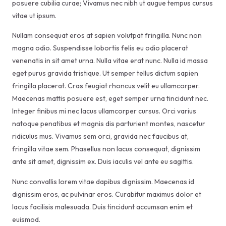
posuere cubilia curae; Vivamus nec nibh ut augue tempus cursus
vitae ut ipsum.
Nullam consequat eros at sapien volutpat fringilla. Nunc non
magna odio. Suspendisse lobortis felis eu odio placerat
venenatis in sit amet urna. Nulla vitae erat nunc. Nulla id massa
eget purus gravida tristique. Ut semper tellus dictum sapien
fringilla placerat. Cras feugiat rhoncus velit eu ullamcorper.
Maecenas mattis posuere est, eget semper urna tincidunt nec.
Integer finibus mi nec lacus ullamcorper cursus. Orci varius
natoque penatibus et magnis dis parturient montes, nascetur
ridiculus mus. Vivamus sem orci, gravida nec faucibus at,
fringilla vitae sem. Phasellus non lacus consequat, dignissim
ante sit amet, dignissim ex. Duis iaculis vel ante eu sagittis.
Nunc convallis lorem vitae dapibus dignissim. Maecenas id
dignissim eros, ac pulvinar eros. Curabitur maximus dolor et
lacus facilisis malesuada. Duis tincidunt accumsan enim et
euismod.