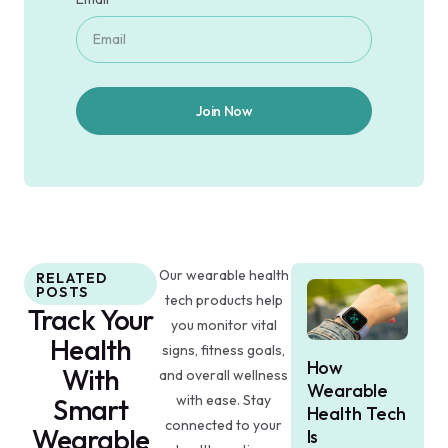
Join Now
Our wearable health
RELATED
POSTS
tech products help
Track Your
you monitor vital
Health
signs, fitness goals,
How
With
and overall wellness
Wearable
with ease. Stay
Smart
Health Tech
connected to your
Wearable
Is