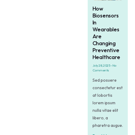
How
Biosensors
In
Wearables
Are
Changing
Preventive
Healthcare
July 28, 2025
No
Comments
Sed posuere
consectetur est
at lobortis
lorem ipsum
nulla vitae elit
libero, a
pharetra augue.