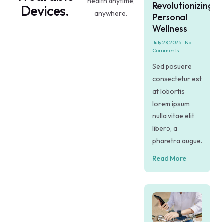
health anytime,
Revolutionizing
Devices.
anywhere.
Personal
Wellness
July 28, 2025
No
Comments
Sed posuere
consectetur est
at lobortis
lorem ipsum
nulla vitae elit
libero, a
pharetra augue.
Read More