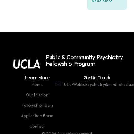
Read More
Public & Community Psychiatry
Fellowship Program
Learn More
Get in Touch
Home
UCLAPublicPsychiatry@mednet.ucla.
Our Mission
Fellowship Team
Application Form
Contact
© 2026 All rights reserved.